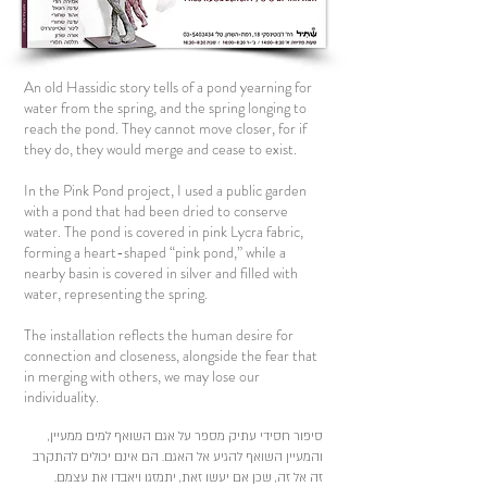
An old Hassidic story tells of a pond yearning for
water from the spring, and the spring longing to
reach the pond. They cannot move closer, for if
they do, they would merge and cease to exist.
In the Pink Pond project, I used a public garden
with a pond that had been dried to conserve
water. The pond is covered in pink Lycra fabric,
forming a heart-shaped “pink pond,” while a
nearby basin is covered in silver and filled with
water, representing the spring.
The installation reflects the human desire for
connection and closeness, alongside the fear that
in merging with others, we may lose our
individuality.
סיפור חסידי עתיק מספר על אגם השואף למים ממעיין,
והמעיין השואף להגיע אל האגם. הם אינם יכולים להתקרב
זה אל זה, שכן אם יעשו זאת, יתמזגו ויאבדו את עצמם.